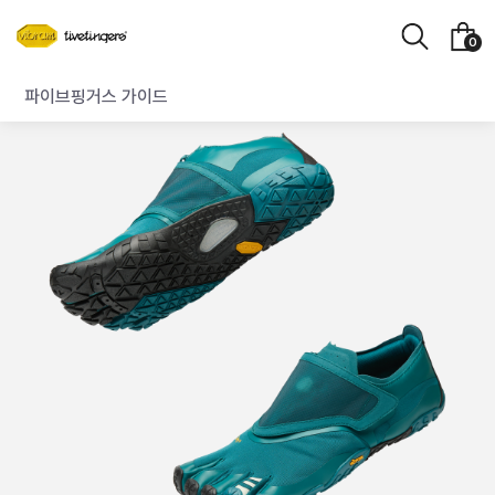
장
검
0
바
색
구
파이브핑거스 가이드
니