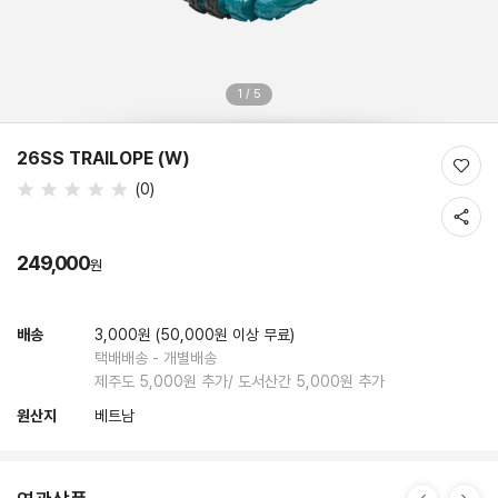
1
/ 5
26SS TRAILOPE (W)
찜
평
(
0
)
하
점
기
공
유
249,000
원
하
기
배송
3,000원
(50,000원 이상 무료)
택배배송 - 개별배송
제주도
5,000
원 추가/ 도서산간
5,000
원 추가
원산지
베트남