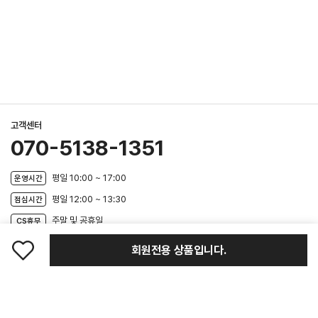
고객센터
070-5138-1351
평일 10:00 ~ 17:00
운영시간
평일 12:00 ~ 13:30
점심시간
주말 및 공휴일
CS휴무
비브람파이브핑거스코리아
회원전용 상품입니다.
찜
메
홈
검
마
최
하
회사소개
이용약관
개인정보처리방침
제휴문의
뉴
색
이
근
기
페
본
상호 : (주)리앤손파트너스
이
상
대표자 : 이병호