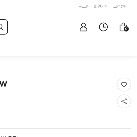
로그인
회원가입
고객센터
마
최
장
0
이
근
바
페
본
구
이
상
니
지
품
EW
찜
하
기
공
유
하
기