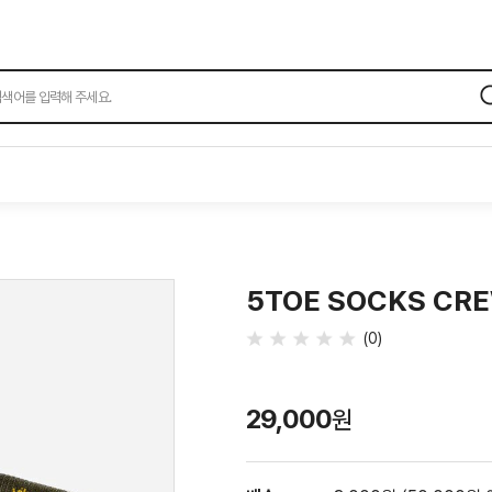
검
색
5TOE SOCKS CR
평
(
0
)
점
29,000
원