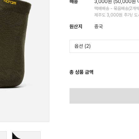
배송
3,000원
(50,000원
택배배송 - 묶음배송
(2개
제주도
3,000
원 추가/ 
원산지
중국
옵션 (2)
총 상품 금액