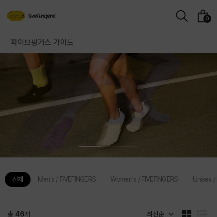
장
검
0
바
색
구
파이브핑거스 가이드
니
전체
Men's / FIVEFINGERS
Women's / FIVEFINGERS
Unisex /
총
46
개
최신순