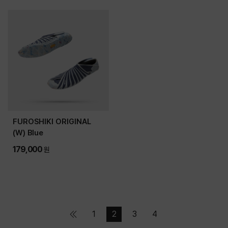
FUROSHIKI ORIGINAL
(W) Blue
179,000
원
맨
1
2
3
4