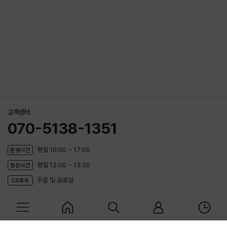
처
음
으
로
이
동
고객센터
070-5138-1351
평일 10:00 ~ 17:00
운영시간
평일 12:00 ~ 13:30
점심시간
주말 및 공휴일
CS휴무
비브람파이브핑거스코리아
메
홈
검
마
최
회사소개
이용약관
개인정보처리방침
제휴문의
뉴
색
이
근