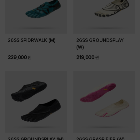
26SS SPIDRWALK (M)
26SS GROUNDSPLAY
(W)
229,000
219,000
원
원
26SS GROUNDSPLAY (M)
26SS GRASPIFIER (W)