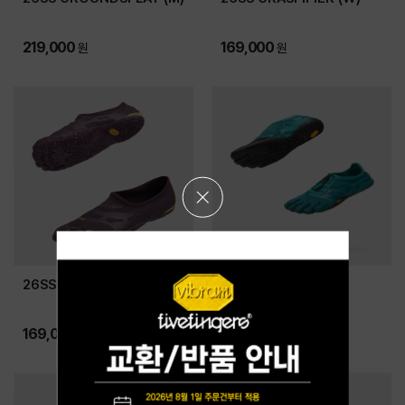
219,000
169,000
원
원
팝
업
전
체
닫
26SS GRASPIFIER (M)
26SS KSO EVO (M)
기
169,000
179,000
원
원