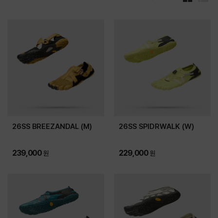
바
리
둑
스
판
트
형
형
식
식
으
으
로
로
보
보
기
기
26SS BREEZANDAL (M)
26SS SPIDRWALK (W)
239,000
229,000
원
원